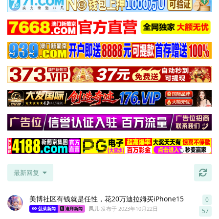
最新回复
美博社区有钱就是任性，花20万迪拉姆买iPhone15
0
0
条
凤儿
发布于
2023年10月22日
菠菜新闻
迪拜新闻
57