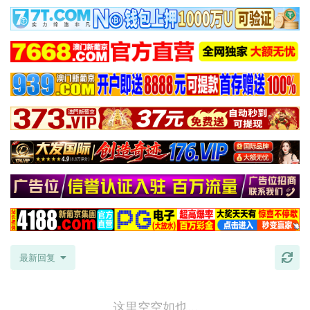
最新回复
这里空空如也...