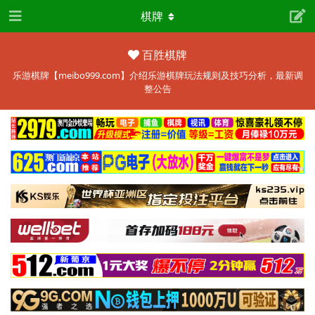
棋牌
百胜棋牌
乐游棋牌【meibo999.com】介绍乐游棋牌玩法规则及技巧分析，最新调
整公告