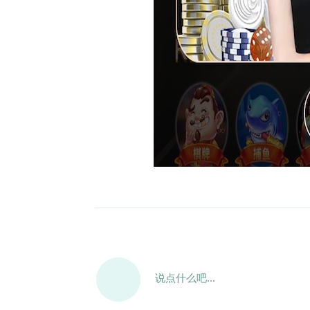
说点什么吧...