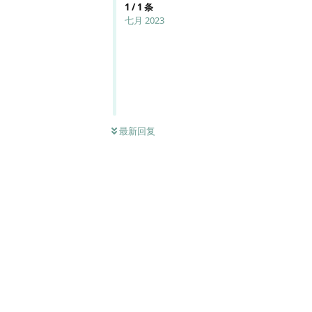
1
/
1
条
七月 2023
最新回复