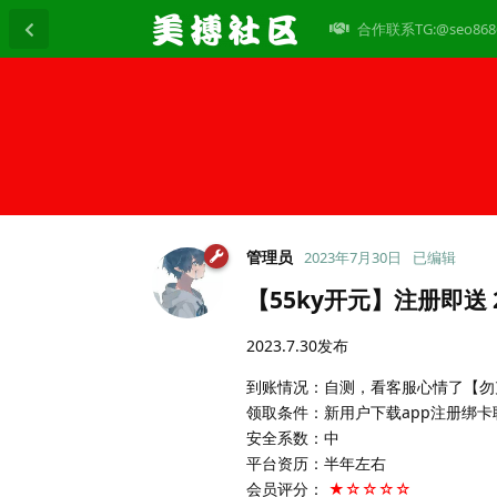
合作联系TG:@seo868
管理员
2023年7月30日
已编辑
【55ky开元】注册即送 
2023.7.30发布
到账情况：自测，看客服心情了【勿
领取条件：新用户下载app注册绑卡
安全系数：中
平台资历：半年左右
会员评分：
★☆☆☆☆