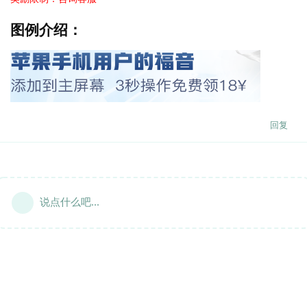
图例介绍：
回复
说点什么吧...