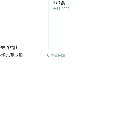
1
/
2
条
十月 2023
营来终结比
本场比赛取胜
最新回复