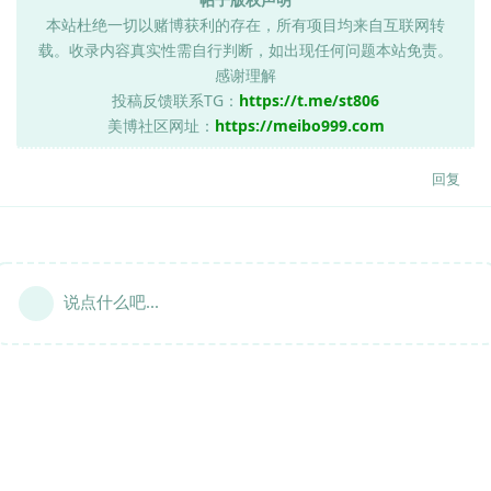
本站杜绝一切以赌博获利的存在，所有项目均来自互联网转
载。收录内容真实性需自行判断，如出现任何问题本站免责。
感谢理解
投稿反馈联系TG：
https://t.me/st806
美博社区网址：
https://meibo999.com
回复
说点什么吧...