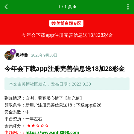
1
/
1
条
美博白嫖专区
今年会下载app注册完善信息送18加28彩金
奥特曼
2023年9月30日
今年会下载app注册完善信息送18加28彩金
本文由美博社区发布，发布日期：2023.9.30
到账情况：自测，看客服心情了【勿充值】
领取条件：新用户注册完善信息送18；下载app送28
安全系数：中
平台资历：一年左右
会员评分：
★★☆☆☆
申领网址：
https://www.jnh8898.com