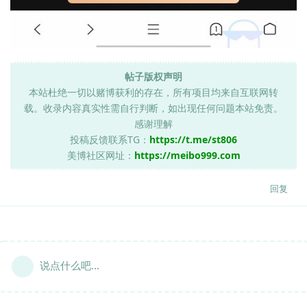
帖子版权声明
本站杜绝一切以赌博获利的存在，所有项目均来自互联网转
载。收录内容真实性需自行判断，如出现任何问题本站免责。
感谢理解
投稿反馈联系TG：
https://t.me/st806
美博社区网址：
https://meibo999.com
回复
说点什么吧...