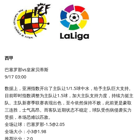
西甲
巴塞罗那vs皇家贝蒂斯
9/17 03:00
数据上，亚洲指数开出了主队让1/1.5球中水，给予主队巨大支持。
目前即时指数调整为主队让1.5球，加大主队支持力度，持续力挺主
队。主队新赛季联赛表现出色，至今依然保持不败，此前更是豪取
三连胜，士气高昂。而客队近期状态不稳定，球队受伤病侵袭实力
受损，本场恐难以匹敌。
全场让球：巴塞罗那-1.5@2.05
全场大小：小3@1.98
推荐比分：2:0