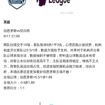
英超
伯恩茅斯vs切尔西
9/17 21:00
两队往绩交手10场，客队取得6胜1平3负，心理层面占据优势，机构
初盘开出客队让0.5/1球，数据方面给予支持。外界对于机构开出客
队让球表现冷淡，数据倾斜不够明显，即时盘让球数虽说未有变
动，但客让水位却依旧居高不下。主队近期发挥稳定，锋线不乏火
力，而客队虽说往绩占优，但进攻端把握机会能力较差，综合分
析，本场比赛还是更加看好伯恩茅斯主场不败！
全场让球：伯恩茅斯+0.5/1@1.88
全场大小：小3@1.80
推荐比分：1:1