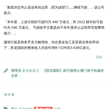
「集团决定停止该业务的运营，因为该部门……继续亏损，」该公司
表示。
「本年度，上述分部的亏损约为 440 万港元，而 2022 财年的亏损
约为 540 万港元。 亏损收窄主要是由于本年度停止运营而导致费用
减少。」
儘管行政及税务开支大幅增加，但在黄金加工及贸易业务的带动
下，胜龙国际的整体收入仍按年增长152%至3.638亿港元。
回复
管理员
更改标题为「
【胜龙国际】因亏损停止澳门角子机服务
业务
」
18 天
后
初心
添加标签
标签