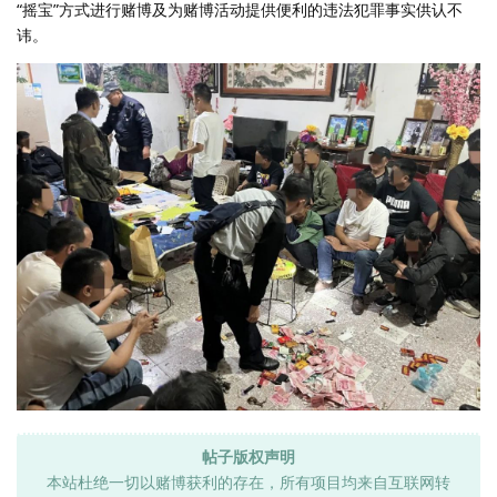
“摇宝”方式进行赌博及为赌博活动提供便利的违法犯罪事实供认不
讳。
帖子版权声明
本站杜绝一切以赌博获利的存在，所有项目均来自互联网转