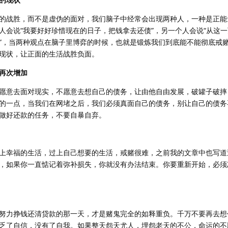
的战胜，而不是虚伪的面对，我们脑子中经常会出现两种人，一种是正能
人会说“我要好好珍惜现在的日子，把钱拿去还债”，另一个人会说“从这
”，当两种观点在脑子里博弈的时候，也就是锻炼我们到底能不能彻底戒
现状，让正面的生活战胜负面。
再次增加
愿意去面对现实，不愿意去想自己的债务，让由他自由发展，破罐子破摔
的一点，当我们在网堵之后，我们必须真面自己的债务，别让自己的债务
做好还款的任务，不要自暴自弃。
上幸福的生活，过上自己想要的生活，戒赌很难，之前我的文章中也写道
，如果你一直惦记着弥补损失，你就没有办法结束。你要重新开始，必须
努力挣钱还清贷款的那一天，才是赌鬼完全的如释重负。千万不要再去想
乏了自信，没有了自我。如果整天怨天尤人，埋怨老天的不公，命运的不