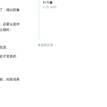
1
/
1
条
八月 2023
了，难以想像
，还要认真对
么都好。
最新回复
负责。
起才是真的
候，却发现再