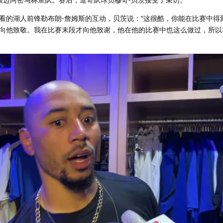
看的湖人前锋勒布朗-詹姆斯的互动，贝茨说：“这很酷，你能在比赛中得
向他致敬。我在比赛末段才向他致谢，他在他的比赛中也这么做过，所以