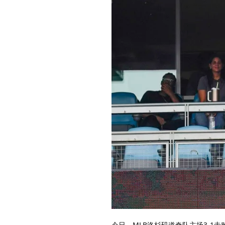
今日，MLB洛杉矶道奇队主场3-1