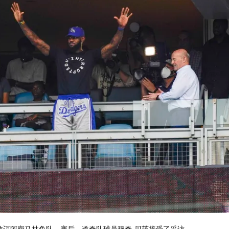
击败迈阿密马林鱼队。赛后，道奇队球员穆奇-贝茨接受了采访。