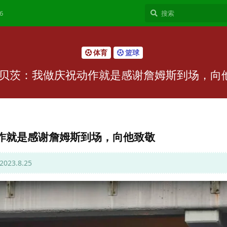
6
体育
篮球
-贝茨：我做庆祝动作就是感谢詹姆斯到场，向
作就是感谢詹姆斯到场，向他致敬
3.8.25