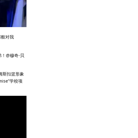
那般对我
！@穆奇-贝
姆斯扣篮形象
se”学校项