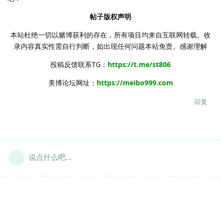
帖子版权声明
本站杜绝一切以赌博获利的存在，所有项目均来自互联网转载。收
录内容真实性需自行判断，如出现任何问题本站免责。感谢理解
投稿反馈联系TG：
https://t.me/st806
美博论坛网址：
https://meibo999.com
回复
说点什么吧...