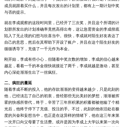
成员就跟着买什么，并且每次发出的计划里，都有上一期计划中奖
与否的提示。
就在李成观察的这段时间里，已经开了三次奖，并且这个所谓的计
划群所发出的计划准确率竟然高得出奇，这让急需资金的李成彻底
陷入了无止境的幻想与欣喜当中。很快，李成就对陌生好友表达了
自己的意思，然后在其帮助下开设了账户，并且在这个陌生好友的
循循诱导下，充值了一千元作为本金。
刚开始，李成有些小心，但随着中奖次数的增加，李成的信心越来
越足，看着一千的本金很快就接近了两千，李成就越是激动，甚至
内心深处渐渐生出了一丝疯狂。
二、疯狂的蔓延
随着李成不断的投入，他的存款渐渐的变得越来越少，只是此刻的
他，已经淡忘了自己的初衷，曾经那些无比美好的梦想，渐渐被挥
霍的快感所替代，终于，辛苦了三年所积累的积蓄都被他输了个精
光后，他终于停下了充值、投注的手。不过，此刻的他依旧处在极
度的兴奋和妄想当中，也正是在这异样的情绪下，他在这三年来第
一次开口向父母要了生活费。或许是因为李成上大学以来第一次向