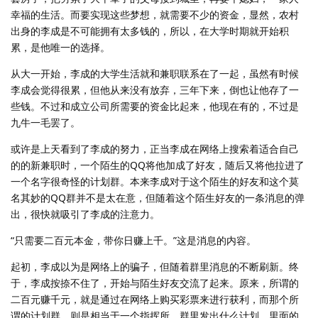
幸福的生活。而要实现这些梦想，就需要不少的资金，显然，农村
出身的李成是不可能拥有太多钱的，所以，在大学时期就开始积
累，是他唯一的选择。
从大一开始，李成的大学生活就和兼职联系在了一起，虽然有时候
李成会觉得很累，但他从来没有放弃，三年下来，倒也让他存了一
些钱。不过和成立公司所需要的资金比起来，他现在有的，不过是
九牛一毛罢了。
或许是上天看到了李成的努力，正当李成在网络上搜索着适合自己
的的新兼职时，一个陌生的QQ将他加成了好友，随后又将他拉进了
一个名字很奇怪的计划群。本来李成对于这个陌生的好友和这个莫
名其妙的QQ群并不是太在意，但随着这个陌生好友的一条消息的弹
出，很快就吸引了李成的注意力。
“只需要二百元本金，带你日赚上千。”这是消息的内容。
起初，李成以为是网络上的骗子，但随着群里消息的不断刷新。终
于，李成按捺不住了，开始与陌生好友交流了起来。原来，所谓的
二百元赚千元，就是通过在网络上购买彩票来进行获利，而那个所
谓的计划群，则是相当于一个指挥所，群里发出什么计划，里面的