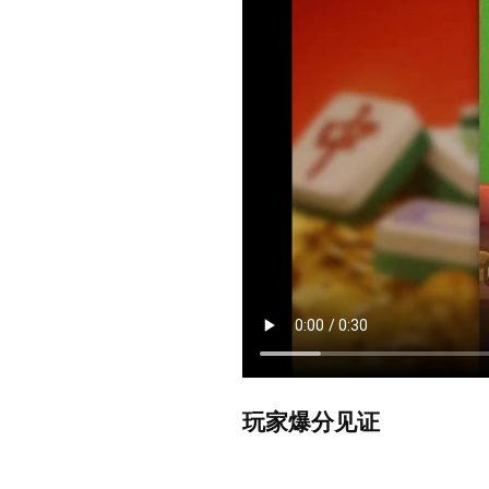
玩家爆分见证