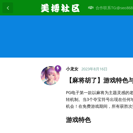
合作联系TG:@seo868
小龙女
2023年8月16日
【麻将胡了】游戏特色
PG电子第一款以麻将为主题灵感的
转机制。当3个夺宝符号出现在任何
机会！在免费游戏期间，所有获胜次
游戏特色