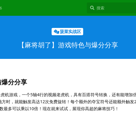
6
菠菜实战区
【麻将胡了】游戏特色与爆分分享
与爆分分享
老虎机游戏，一个5轴4行的视频老虎机，具有百搭符号转换，还有能增加
地方时，就能触发高达12次免费旋转！每个额外的夺宝符号还能额外触发
数最多可以乘以10倍！现在就来试试，展现你高超的麻将技巧！