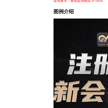
提现要求：最低提现额度为100元
图例介绍