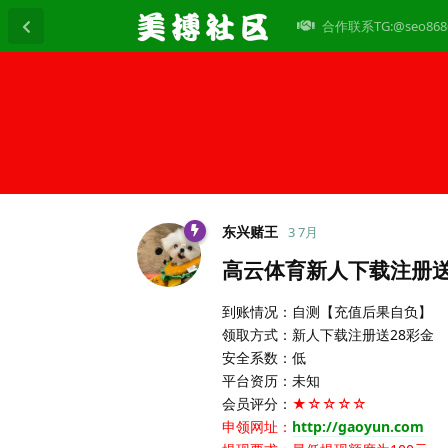
合作联系TG:@seo868
东兴赌王
3 7月
高云体育新人下载注册送
到账情况：自测【充值后果自负】
领取方式：新人下载注册送28彩金
安全系数：低
平台资历：未知
会员评分：
★☆☆☆☆
申领网址：
http://gaoyun.com