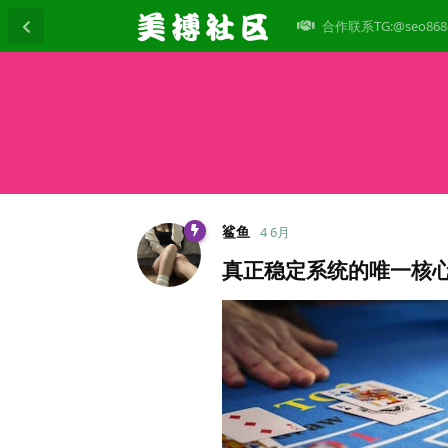
合作联系TG:@seo868
鲨鱼
4 6月
真正稳定系统的唯一核