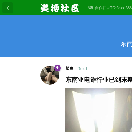
合作联系TG:@seo868
东
鲨鱼
26 5月
东南亚电诈行业已到末