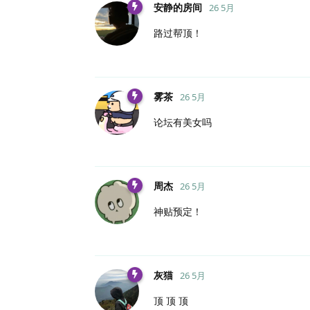
安静的房间
26 5月
路过帮顶！
雾茶
26 5月
论坛有美女吗
周杰
26 5月
神贴预定！
灰猫
26 5月
顶 顶 顶