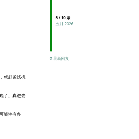
5
/
10
条
五月 2026
最新回复
，就赶紧找机
晚了。真进去
可能性有多