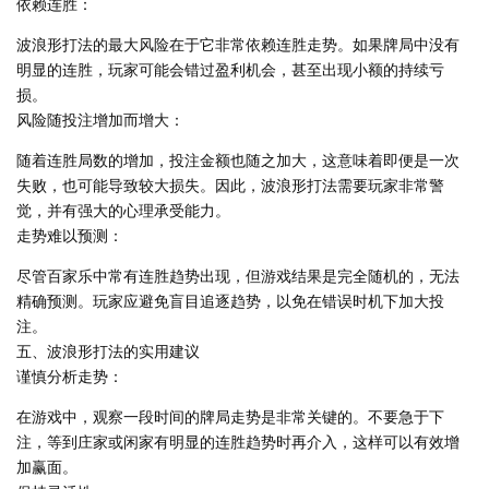
依赖连胜：
波浪形打法的最大风险在于它非常依赖连胜走势。如果牌局中没有
明显的连胜，玩家可能会错过盈利机会，甚至出现小额的持续亏
损。
风险随投注增加而增大：
随着连胜局数的增加，投注金额也随之加大，这意味着即便是一次
失败，也可能导致较大损失。因此，波浪形打法需要玩家非常警
觉，并有强大的心理承受能力。
走势难以预测：
尽管百家乐中常有连胜趋势出现，但游戏结果是完全随机的，无法
精确预测。玩家应避免盲目追逐趋势，以免在错误时机下加大投
注。
五、波浪形打法的实用建议
谨慎分析走势：
在游戏中，观察一段时间的牌局走势是非常关键的。不要急于下
注，等到庄家或闲家有明显的连胜趋势时再介入，这样可以有效增
加赢面。