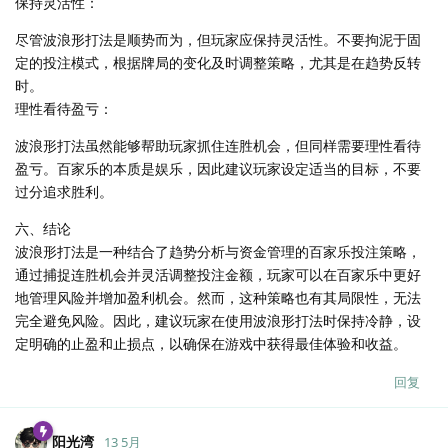
保持灵活性：
尽管波浪形打法是顺势而为，但玩家应保持灵活性。不要拘泥于固
定的投注模式，根据牌局的变化及时调整策略，尤其是在趋势反转
时。
理性看待盈亏：
波浪形打法虽然能够帮助玩家抓住连胜机会，但同样需要理性看待
盈亏。百家乐的本质是娱乐，因此建议玩家设定适当的目标，不要
过分追求胜利。
六、结论
波浪形打法是一种结合了趋势分析与资金管理的百家乐投注策略，
通过捕捉连胜机会并灵活调整投注金额，玩家可以在百家乐中更好
地管理风险并增加盈利机会。然而，这种策略也有其局限性，无法
完全避免风险。因此，建议玩家在使用波浪形打法时保持冷静，设
定明确的止盈和止损点，以确保在游戏中获得最佳体验和收益。
回复
阳光湾
13 5月