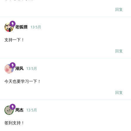
回复
老狐狸
13 5月
支持一下！
回复
湖风
13 5月
今天也要学习一下！
回复
周杰
13 5月
签到支持！