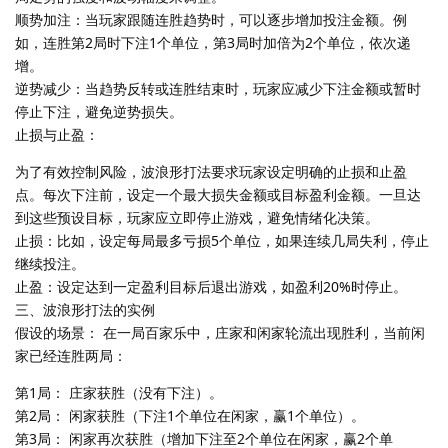
顺势加注：当玩家跟随连胜趋势时，可以逐步增加投注金额。例
如，连胜第2局时下注1个单位，第3局时加倍为2个单位，依次递
增。
逆势减少：当趋势反转或连胜结束时，玩家应减少下注金额或暂时
停止下注，避免逆势损失。
止损与止盈：
为了有效控制风险，波浪形打法要求玩家设定明确的止损和止盈
点。每次下注前，设定一个最大损失金额或目标盈利金额。一旦达
到这些预设目标，玩家应立即停止游戏，避免情绪化决策。
止损：比如，设定每局最多亏损5个单位，如果连续几局失利，停止
继续投注。
止盈：设定达到一定盈利目标后退出游戏，如盈利20%时停止。
三、波浪形打法的实例
假设的场景： 在一局百家乐中，庄家和闲家轮流出现胜利，当前闲
家已经连胜两局：
第1局： 庄家获胜（没有下注）。
第2局： 闲家获胜（下注1个单位在闲家，赢1个单位）。
第3局： 闲家再次获胜（增加下注至2个单位在闲家，赢2个单