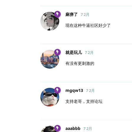
麻痹了
7 2月
现在这种牛逼社区好少了
就是玩儿
7 2月
有没有更刺激的
mgqw13
7 2月
支持老哥，支持论坛
aaabbb
7 2月