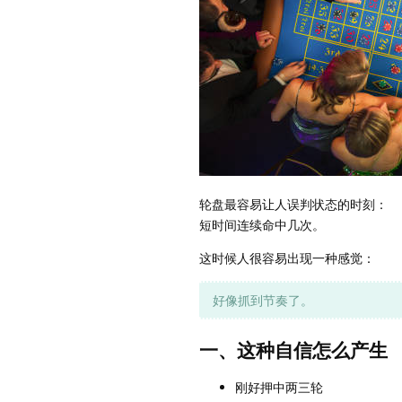
轮盘最容易让人误判状态的时刻：
短时间连续命中几次。
这时候人很容易出现一种感觉：
好像抓到节奏了。
一、这种自信怎么产生
刚好押中两三轮