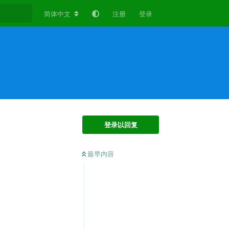
简体中文
注册
登录
登录以回复
最早内容