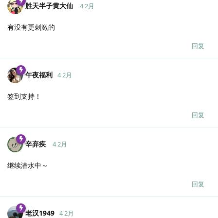
胜天半子黄大仙
4 2月
有没有更刺激的
回复
午夜福利
4 2月
签到支持！
回复
辛弃疾
4 2月
继续潜水中～
回复
老汉1949
4 2月