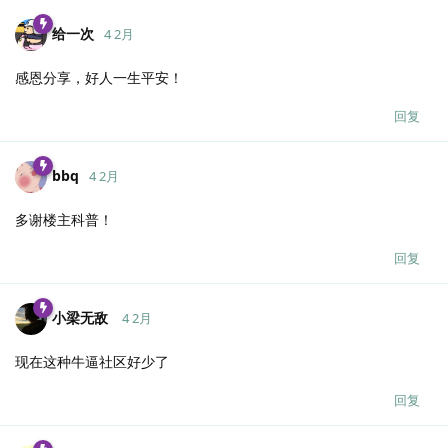
给一次
4 2月
感恩分享，好人一生平安！
回复
bbq
4 2月
多谢楼主科普！
回复
小梁无敌
4 2月
现在这种牛逼社区好少了
回复