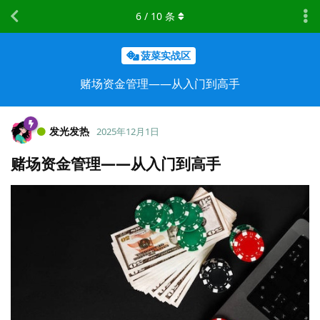
6
/
10
条
菠菜实战区
赌场资金管理——从入门到高手
发光发热
2025年12月1日
赌场资金管理——从入门到高手