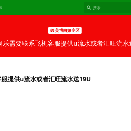
6
美博白嫖专区
娱乐需要联系飞机客服提供u流水或者汇旺流水送
服提供u流水或者汇旺流水送19U