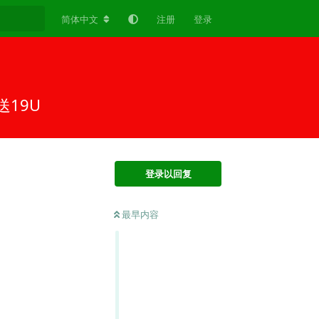
简体中文
注册
登录
19U
登录以回复
最早内容