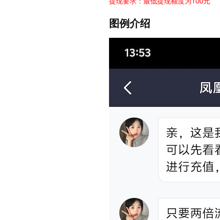
提现要求：最低提现额度为100元
图例介绍