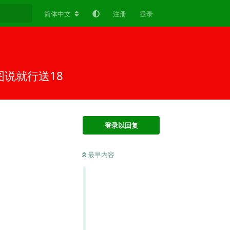
简体中文
注册
登录
图说就行送18
登录以回复
最早内容