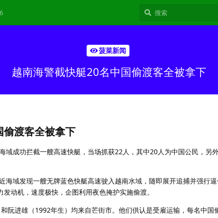
6
菠菜新闻
越南海警截快艇20名中国偷渡客全被拿下
国偷渡客全被拿下
海域成功拦截一艘高速快艇，当场抓获22人，其中20人为中国公民，另外
近海域发现一艘无牌蓝色快艇高速驶入越南水域，随即展开追捕并强行逼
0马力发动机，速度极快，企图利用夜色掩护实施偷渡。
）和阮进雄（1992年生）均来自芒街市。他们供认是受雇运输，每名中国