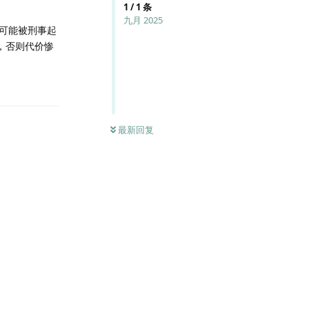
1
/
1
条
九月 2025
可能被刑事起
，否则代价惨
回复
最新回复