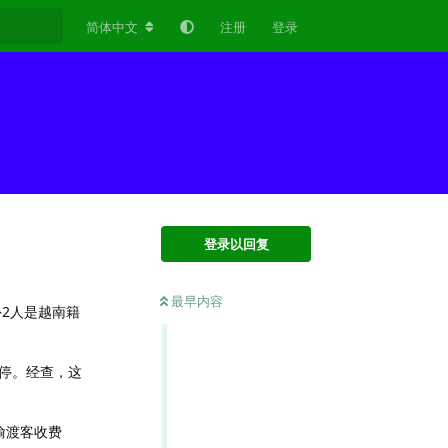
简体中文
注册
登录
登录以回复
最早内容
2人是越南籍
停。经查，这
偷渡客收费