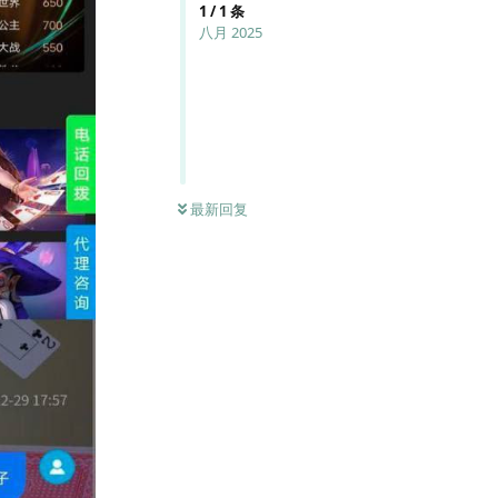
1
/
1
条
八月 2025
最新回复