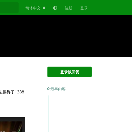
简体中文
注册
登录
登录以回复
最早内容
赢得了1388