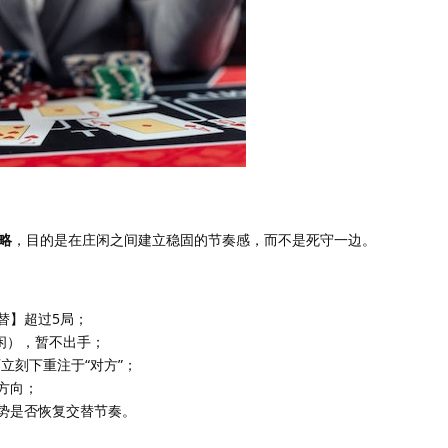
略
，目的是在庄闲之间建立稳固的节奏感，而不是死守一边。
替】超过5局；
-闲），暂不出手；
立刻下重注于“对方”；
方向；
势是否恢复交替节奏。