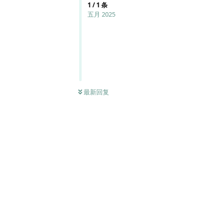
1
/
1
条
五月 2025
最新回复