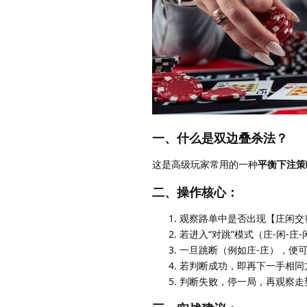
一、什么是双边叠杀法？
这是高级玩家常用的一种
平衡下注策
二、操作核心：
观察路单中是否出现【庄闲交
若进入“对跳”模式（庄-闲-庄
一旦跳断（例如庄-庄），便可
若判断成功，即再下一手相同
判断失败，停一局，再观察走