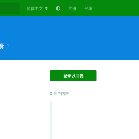
简体中文
注册
登录
奏！
登录以回复
最早内容