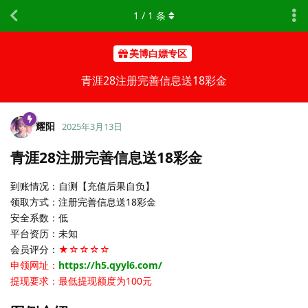
1
/
1
条
美博白嫖专区
青涯28注册完善信息送18彩金
耀阳
2025年3月13日
青涯28注册完善信息送18彩金
到账情况：自测【充值后果自负】
领取方式：注册完善信息送18彩金
安全系数：低
平台资历：未知
会员评分：
★☆☆☆☆
申领网址：
https://h5.qyyl6.com/
提现要求：最低提现额度为100元