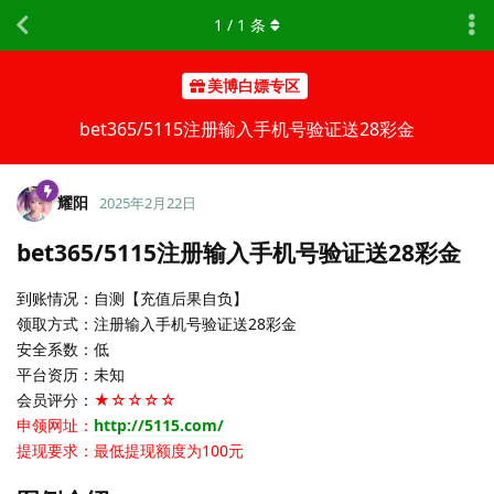
1
/
1
条
美博白嫖专区
bet365/5115注册输入手机号验证送28彩金
耀阳
2025年2月22日
bet365/5115注册输入手机号验证送28彩金
到账情况：自测【充值后果自负】
领取方式：注册输入手机号验证送28彩金
安全系数：低
平台资历：未知
会员评分：
★☆☆☆☆
申领网址：
http://5115.com/
提现要求：最低提现额度为100元