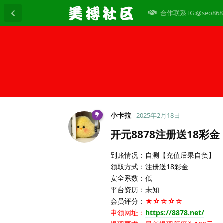
合作联系TG:@seo868
小卡拉
2025年2月18日
开元8878注册送18彩金
到账情况：自测【充值后果自负】
领取方式：注册送18彩金
安全系数：低
平台资历：未知
会员评分：
★☆☆☆☆
申领网址：
https://8878.net/