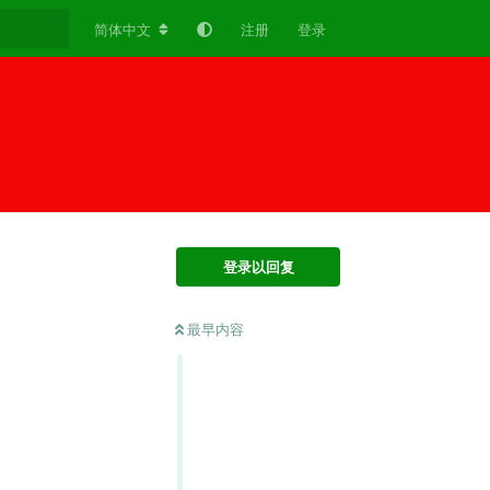
简体中文
注册
登录
登录以回复
最早内容