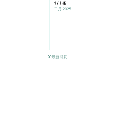
1
/
1
条
二月 2025
最新回复