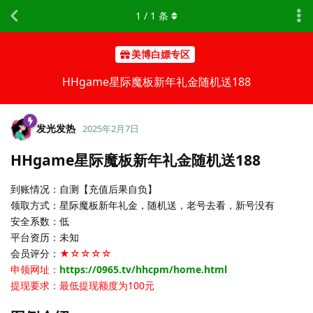
1
/
1
条
美博白嫖专区
HHgame星际魔板新年礼金随机送188
发光发热
2025年2月7日
HHgame星际魔板新年礼金随机送188
到账情况：自测【充值后果自负】
领取方式：星际魔板新年礼金，随机送，老号去看，新号没有
安全系数：低
平台资历：未知
会员评分：
★☆☆☆☆
申领网址：
https://0965.tv/hhcpm/home.html
提现要求：最低提现额度为100元