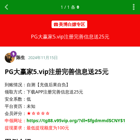
1
/
1
条
美博白嫖专区
PG大赢家5.vip注册完善信息送25元
陈生
2024年11月15日
PG大赢家5.vip注册完善信息送25元
到账情况：自测【充值后果自负】
领取方式：下载APP注册完善信息送25元
安全系数：低
平台资历：未知
会员评分：
★☆☆☆☆
申领网址：
https://tg88.v95vip.org/?dl=$fgdmmd$CNY$1
提现要求：最低提现额度为100元