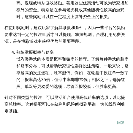
码、返现或特别游戏奖励。善用这些优惠活动可以为玩家增加
额外的资金。特别是在参与老虎机或其他随机性较高的游戏
时，这些奖励可以在一定程度上弥补资金上的损失。
在使用奖励时，建议玩家了解其条款和条件，因为一些平台的奖励
要求达到一定的投注量后才可以提现。掌握规则，合理利用免费资
源，是在博彩游戏中获得优势的重要手段。
熟练掌握概率与赔率
博彩类游戏的本质是概率和赔率的博弈。了解每种游戏的胜率
和赔率分布，可以帮助玩家理性选择投注策略。一般来说，赔
率越高的投注选项，胜率越低。例如，在轮盘中投注单一数字
的回报率高达35倍，但命中率却非常低；相比之下，选择红
黑、单双等更稳妥的选项，尽管回报较低，但胜率更高。
针对不同类型的投注，可以灵活组合使用高低赔率的选项，以此提
高总胜率。这种搭配可以在获利和风险间找到平衡，为长线盈利奠
定基础。
回复