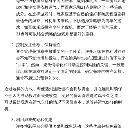
每一种博彩游戏都有不同的赔率、规则和玩法。一些游戏如老
虎机和轮盘更依赖运气，而百家乐和21点则融合了一些策略
成分。在选择游戏时，玩家应基于自己的偏好和熟悉程度选择
最适合的游戏。对初学者来说，不妨选择策略较为简单的游
戏，如百家乐或投注少的老虎机。而对于经验丰富的玩家，
21点等可以结合策略的游戏则是更好的选择。
控制投注金额，保持理性
资金管理是博彩中最重要的一个环节。许多玩家在胜利时往往
会不知不觉地增加投注，而在输局时也会试图通过加倍下注来
“回本”。然而，避免情绪化和冲动是控制风险的关键。一般建
议玩家在游戏前设定一个固定的预算，确定每轮的投注金额，
通常不超过总预算的5%。
通过这样的方式，即使遇到连败也不会耗尽资金，并在连胜时确保
不会因为冲动投注而丢失收益。良好的资金管理是游戏长久之道，
可以帮助玩家在运气欠佳的情况下保留资本，以等待运气好转的时
机。
利用游戏奖励和优惠
许多博彩平台会提供奖励和优惠活动，这些优惠包括免费筹