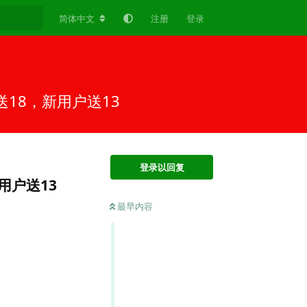
简体中文
注册
登录
18，新用户送13
登录以回复
用户送13
最早内容