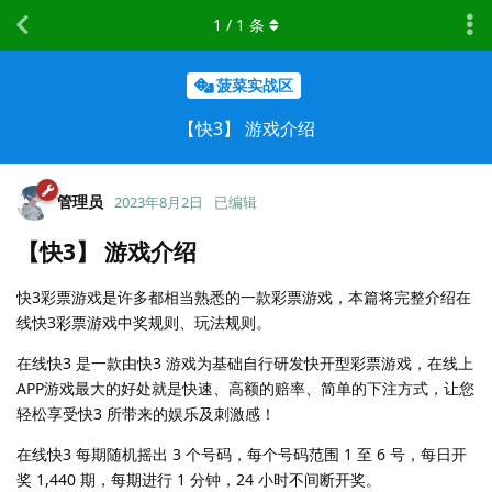
1
/
1
条
菠菜实战区
【快3】 游戏介绍
管理员
2023年8月2日
已编辑
【快3】 游戏介绍
快3彩票游戏是许多都相当熟悉的一款彩票游戏，本篇将完整介绍在
线快3彩票游戏中奖规则、玩法规则。
在线快3 是一款由快3 游戏为基础自行研发快开型彩票游戏，在线上
APP游戏最大的好处就是快速、高额的赔率、简单的下注方式，让您
轻松享受快3 所带来的娱乐及刺激感！
在线快3 每期随机摇出 3 个号码，每个号码范围 1 至 6 号，每日开
奖 1,440 期，每期进行 1 分钟，24 小时不间断开奖。