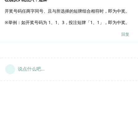
开奖号码任两字同号、且与所选择的短牌组合相符时，即为中奖。
※举例：如开奖号码为 1、1、3，投注短牌「1、1」，即为中奖。
回复
说点什么吧...