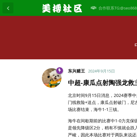
合作联系TG:@seo868
东兴赌王
2024年9月15日
中超-康瓜点射陶强龙救主
北京时间9月15日消息，2024赛
门线救险+送点，康瓜点射破门，尼
场比赛结束，海牛1-1三镇。
海牛在间歇期前的比赛中1-0力克
是领先降级区2分，稍有不慎就会跌
严峻，因此本场比赛对于两队来说还