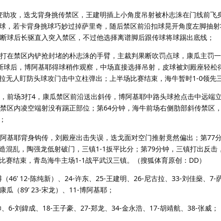
变助攻，迭戈背身挑传禁区，王建明插上小角度吊射被朴志洙在门线前飞身
球，若卡背身挑球巧妙过掉萨里奇，随后禁区前沿扣球晃开角度左脚抽射
瓜断球后长驱直入突入禁区，不过他选择离谱脚后跟传球将球踢出底线；
球打在禁区内铲抢封堵的朴志洙的手臂，主裁判果断吹罚点球，康瓜主罚
场断球后，博阿基耶得球稍作观察，中场直接选择吊射，皮球被刘殿座轻松得
拉无人盯防头球攻门击中立柱弹出；上半场比赛结束，海牛暂时1-0领先
击，前场3打4，康瓜禁区前沿送出斜传，博阿基耶中路头球抢点击中远端
龙禁区内凌空端射没有踢正部位；第64分钟，海牛前场右侧肋部斜传禁区
；
博阿基耶背身钩传，刘殿座出击失误，迭戈面对空门推射竟然偏出；第77
造混乱，陶强龙低射破门，三镇1-1扳平比分；第79分钟，三镇打出反击
比赛结束，青岛海牛主场1-1战平武汉三镇。（搜狐体育原创：DD）
46’ 12-陈纯新）、24-许东、25-王建明、26-尼古拉、33-刘佳燊、7-
-康瓜（89’ 23-宋龙）、11-博阿基耶；
、6-刘鍏成、18-王子豪、27-郑龙、34-金永浩、17-胡靖航、38-张威；