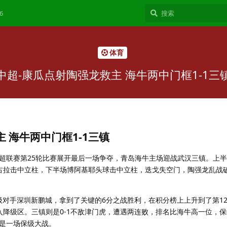
6
体育
中超-康瓜点射陶强龙救主 海牛两中门框1-1三
 海牛两中门框1-1三镇
季中超联赛第25轮比赛展开最后一场争夺，青岛海牛主场迎战武汉三镇。上
古拉击中立柱，下半场博阿基耶头球击中立柱，迭戈失空门，陶强龙乱战
保级对手深圳新鹏城，拿到了关键的6分之战胜利，在积分榜上上升到了第1
入降级区。三镇则是0-1不敌津门虎，遭遇两连败，排名比海牛高一位，
是一场保级大战。