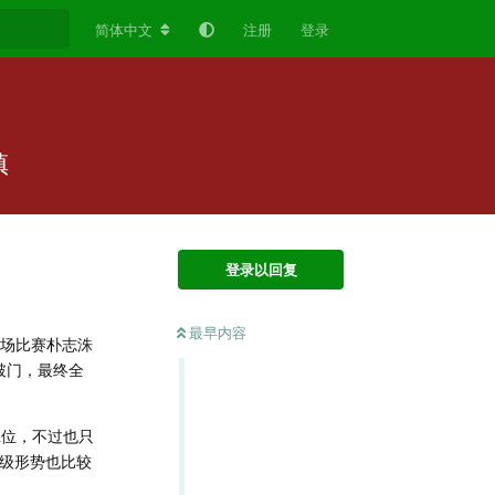
简体中文
注册
登录
镇
登录以回复
最早内容
半场比赛朴志洙
破门，最终全
2位，不过也只
保级形势也比较