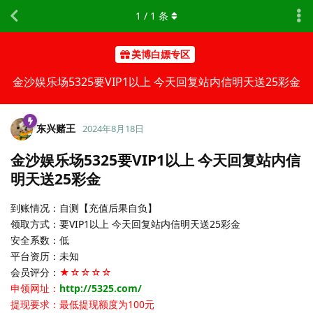
1
/
1
条
美博白嫖专区
金沙娱乐场5325要VIP1以上 今天回复站内信明天送25彩金
东兴赌王
2024年8月18日
金沙娱乐场5325要VIP1以上 今天回复站内信
明天送25彩金
到账情况：自测【充值后果自负】
领取方式：要VIP1以上 今天回复站内信明天送25彩金
安全系数：低
平台资历：未知
会员评分：
★☆☆☆☆
申领网址：
http://5325.com/
提现要求：最低提现额度为100元